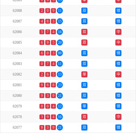
62089
1
9
3
13
单
中
62088
2
0
9
11
双
错
62087
4
8
3
15
双
错
62086
5
7
4
16
双
中
62085
6
9
5
20
双
中
62084
6
0
3
09
双
错
62083
0
7
4
11
双
错
62082
2
6
5
13
单
中
62081
9
6
8
23
双
错
62080
9
3
9
21
双
错
62079
8
0
4
12
单
错
62078
3
9
4
16
双
中
62077
9
3
9
21
双
错