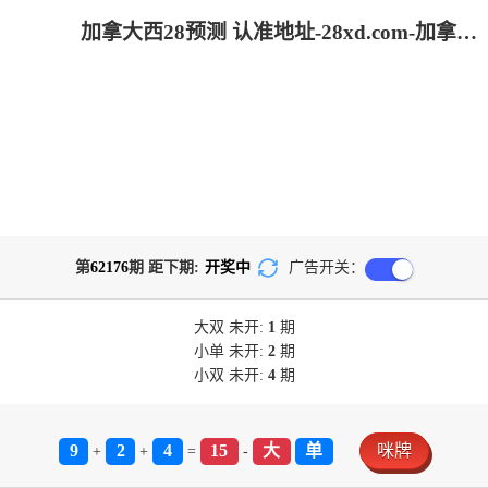
加拿大西28预测 认准地址-28xd.com-加拿大28-加拿大开奖,预测网,28预测,28分析,28结果,加拿大28开奖预测,加拿大28开奖预知
第
62176
期 距下期:
开奖中
广告开关：
大双
未开:
1
期
小单
未开:
2
期
小双
未开:
4
期
9
2
4
15
大
单
咪牌
+
+
=
-