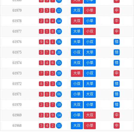
61980
6
3
7
16
大双
小单
中
61979
3
3
7
13
大双
小单
中
61978
2
8
4
14
大双
小单
中
61977
1
1
8
10
大单
小双
中
61976
9
6
1
16
大单
小双
错
61975
5
7
8
20
小双
大单
错
61974
5
4
6
15
大双
小单
错
61973
7
7
5
19
大单
小双
中
61972
8
7
3
18
小双
大单
错
61971
3
1
2
06
小单
大双
错
61970
2
1
7
10
大双
小单
错
61969
2
3
9
14
小单
大双
中
61968
5
4
2
11
大双
小单
中