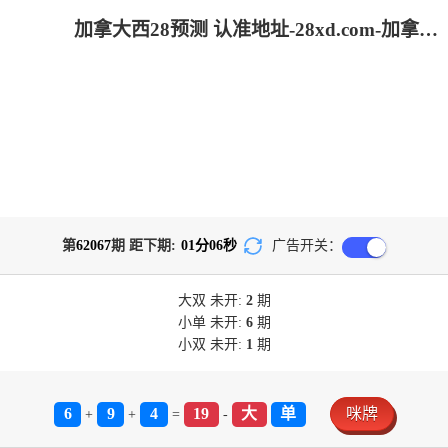
加拿大西28预测 认准地址-28xd.com-加拿大28-加拿大开奖,预测网,28预测,28分析,28结果,加拿大28开奖预测,加拿大28开奖预知
第
62067
期 距下期:
01
分
06
秒
广告开关：
大双
未开:
2
期
小单
未开:
6
期
小双
未开:
1
期
6
9
4
19
大
单
咪牌
+
+
=
-