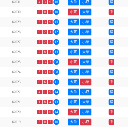
62031
4
3
9
16
大单
小双
错
62030
8
0
2
10
小双
大单
中
62029
3
3
9
15
大双
小单
错
62028
9
2
1
12
大双
小单
错
62027
7
2
3
12
大双
小单
错
62026
2
8
3
13
小双
大单
错
62025
2
3
3
08
小双
大单
中
62024
5
3
0
08
大双
小单
错
62023
0
6
5
11
大双
小单
中
62022
4
1
9
14
大单
小双
错
62021
1
8
4
13
小双
大单
错
62020
7
7
0
14
大双
小单
中
62019
3
0
7
10
大单
小双
中