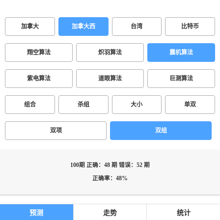
加拿大
加拿大西
台湾
比特币
翔空算法
炽羽算法
震机算法
紫电算法
道眼算法
巨测算法
组合
杀组
大小
单双
双项
双组
100期 正确：48 期 错误：52 期
正确率：48%
预测
走势
统计