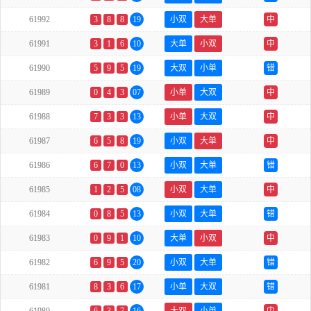
61992
3
8
8
19
小双
大单
中
61991
3
1
6
10
大单
小双
中
61990
5
9
5
19
大双
小单
错
61989
0
4
3
07
小单
大双
中
61988
7
3
3
13
小单
大双
中
61987
6
5
8
19
小双
大单
中
61986
6
7
0
13
小双
大单
错
61985
1
2
5
08
小双
大单
中
61984
0
8
5
13
小双
大单
错
61983
0
9
1
10
大单
小双
中
61982
6
9
5
20
小双
大单
错
61981
8
3
6
17
小单
大双
错