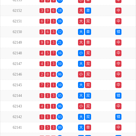
62153
1
3
9
13
小
单
中
62152
3
9
6
18
大
单
中
62151
6
7
3
16
大
双
中
62150
3
6
3
12
大
单
错
62149
9
9
3
21
大
单
中
62148
4
5
7
16
小
双
中
62147
4
3
3
10
大
双
中
62146
2
0
4
06
小
双
中
62145
7
2
1
10
大
双
中
62144
1
1
3
05
大
双
错
62143
4
1
1
06
小
双
中
62142
1
1
1
03
大
双
错
62141
1
5
3
09
大
单
中