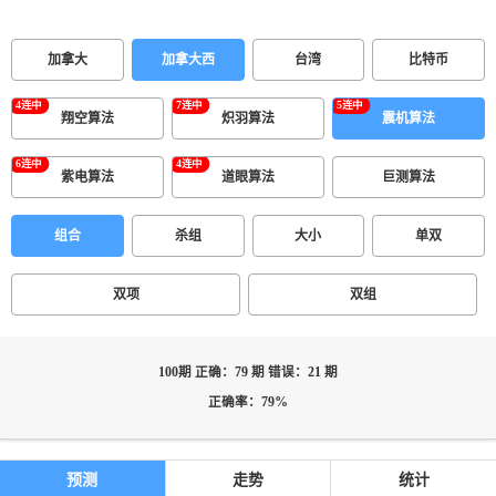
加拿大
加拿大西
台湾
比特币
翔空算法
炽羽算法
震机算法
紫电算法
道眼算法
巨测算法
组合
杀组
大小
单双
双项
双组
100期 正确：79 期 错误：21 期
正确率：79%
预测
走势
统计