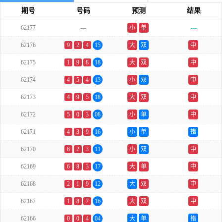
期号
号码
预测
结果
62177
---
小
单
---
62176
9
2
4
15
大
双
中
62175
1
9
8
18
大
双
中
62174
4
5
4
13
小
双
中
62173
4
9
5
18
大
双
中
62172
5
0
3
08
小
单
中
62171
4
3
9
16
小
单
错
62170
6
2
3
11
小
双
中
62169
6
8
3
17
大
单
中
62168
2
1
9
12
大
双
中
62167
1
8
7
16
大
双
中
62166
0
0
4
04
大
单
错