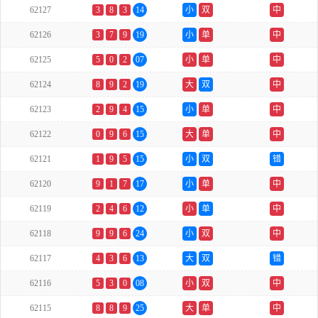
62127
3
8
3
14
小
双
中
62126
3
7
9
19
小
单
中
62125
5
0
2
07
小
单
中
62124
8
9
2
19
大
双
中
62123
2
9
4
15
小
单
中
62122
0
9
6
15
大
单
中
62121
1
9
5
15
小
双
错
62120
9
1
7
17
小
单
中
62119
2
4
6
12
小
单
中
62118
9
9
6
24
小
双
中
62117
4
3
6
13
大
双
错
62116
5
3
0
08
小
双
中
62115
8
8
9
25
大
单
中