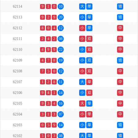
62114
9
1
0
10
大
单
错
62113
9
2
9
20
小
单
错
62112
8
0
4
12
小
单
中
62111
2
4
2
08
小
双
中
62110
4
9
9
22
小
双
中
62109
4
7
8
19
小
双
错
62108
7
5
0
12
小
双
中
62107
1
2
8
11
大
单
中
62106
9
4
1
14
小
双
中
62105
9
3
4
16
大
单
中
62104
3
1
3
07
小
单
中
62103
0
5
9
14
小
单
错
62102
5
0
3
08
大
单
错