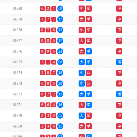
61880
6
2
1
09
小
单
中
61879
3
7
7
17
大
单
中
61878
0
7
6
13
小
单
中
61877
9
8
0
17
大
单
中
61876
9
9
6
24
大
单
中
61875
1
1
4
06
大
单
错
61874
3
8
7
18
小
双
中
61873
6
8
6
20
小
双
中
61872
8
2
2
12
大
单
错
61871
6
6
4
16
大
单
中
61870
2
3
0
05
大
单
中
61869
2
4
9
15
大
单
中