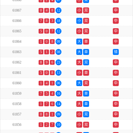
61868
1
2
4
07
小
双
中
61867
0
4
8
12
小
双
中
61866
7
8
3
18
小
双
中
61865
5
0
7
12
小
双
中
61864
1
0
8
09
大
单
中
61863
5
1
2
08
大
单
错
61862
8
9
6
23
大
双
中
61861
5
0
8
13
小
单
中
61860
1
4
1
06
大
双
中
61859
7
5
4
16
大
单
中
61858
1
7
6
14
大
单
中
61857
0
8
1
09
小
双
中
61856
1
2
7
10
小
双
中