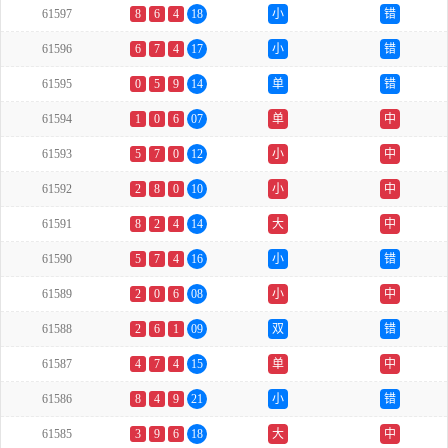
61597
8
6
4
18
小
错
61596
6
7
4
17
小
错
61595
0
5
9
14
单
错
61594
1
0
6
07
单
中
61593
5
7
0
12
小
中
61592
2
8
0
10
小
中
61591
8
2
4
14
大
中
61590
5
7
4
16
小
错
61589
2
0
6
08
小
中
61588
2
6
1
09
双
错
61587
4
7
4
15
单
中
61586
8
4
9
21
小
错
61585
3
9
6
18
大
中