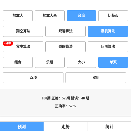
加拿大
加拿大西
台湾
比特币
翔空算法
炽羽算法
震机算法
紫电算法
道眼算法
巨测算法
组合
杀组
大小
单双
双项
双组
100期 正确：52 期 错误：48 期
正确率：52%
预测
走势
统计