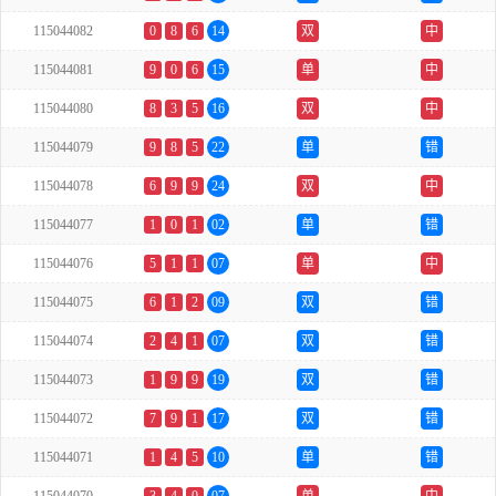
115044082
0
8
6
14
双
中
115044081
9
0
6
15
单
中
115044080
8
3
5
16
双
中
115044079
9
8
5
22
单
错
115044078
6
9
9
24
双
中
115044077
1
0
1
02
单
错
115044076
5
1
1
07
单
中
115044075
6
1
2
09
双
错
115044074
2
4
1
07
双
错
115044073
1
9
9
19
双
错
115044072
7
9
1
17
双
错
115044071
1
4
5
10
单
错