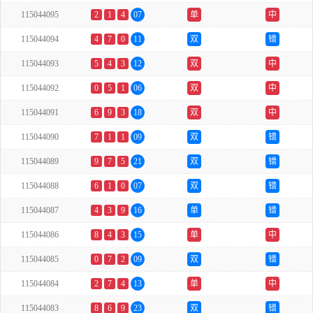
115044095
2
1
4
07
单
中
115044094
4
7
0
11
双
错
115044093
5
4
3
12
双
中
115044092
0
5
1
06
双
中
115044091
6
9
3
18
双
中
115044090
7
1
1
09
双
错
115044089
9
7
5
21
双
错
115044088
6
1
0
07
双
错
115044087
4
3
9
16
单
错
115044086
8
4
3
15
单
中
115044085
0
7
2
09
双
错
115044084
2
7
4
13
单
中
115044083
8
6
9
23
双
错