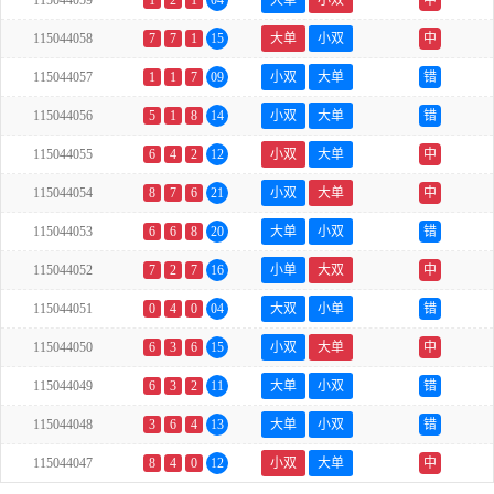
115044059
1
2
1
04
大单
小双
中
115044058
7
7
1
15
大单
小双
中
115044057
1
1
7
09
小双
大单
错
115044056
5
1
8
14
小双
大单
错
115044055
6
4
2
12
小双
大单
中
115044054
8
7
6
21
小双
大单
中
115044053
6
6
8
20
大单
小双
错
115044052
7
2
7
16
小单
大双
中
115044051
0
4
0
04
大双
小单
错
115044050
6
3
6
15
小双
大单
中
115044049
6
3
2
11
大单
小双
错
115044048
3
6
4
13
大单
小双
错
115044047
8
4
0
12
小双
大单
中