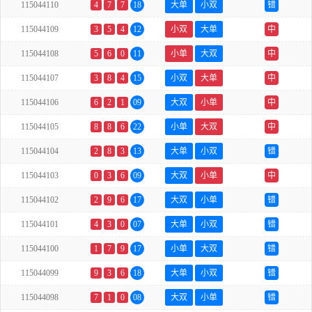
115044110
4
7
7
18
大单
小双
错
115044109
3
5
4
12
小双
大单
中
115044108
5
6
0
11
小单
大双
中
115044107
3
8
4
15
小双
大单
中
115044106
6
2
1
09
大双
小单
中
115044105
8
8
6
22
小单
大双
中
115044104
2
8
3
13
大单
小双
错
115044103
0
3
6
09
大双
小单
中
115044102
2
9
6
17
大双
小单
错
115044101
4
3
0
07
大单
小双
错
115044100
1
7
9
17
小单
大双
错
115044099
9
3
6
18
大单
小双
错
115044098
7
1
0
08
大双
小单
错