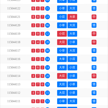
115044123
1
1
7
09
大单
小双
错
115044122
9
1
5
15
小单
大双
错
115044121
8
8
7
23
小双
大单
中
115044120
2
1
3
06
小单
大双
错
115044119
1
9
2
12
小双
大单
中
115044118
9
4
7
20
大双
小单
中
115044117
1
3
4
08
小单
大双
错
115044116
7
1
6
14
大单
小双
错
115044115
6
6
2
14
大单
小双
错
115044114
4
7
9
20
大双
小单
中
115044113
6
7
6
19
大双
小单
错
115044112
4
9
2
15
大双
小单
错
115044111
9
1
5
15
小单
大双
错